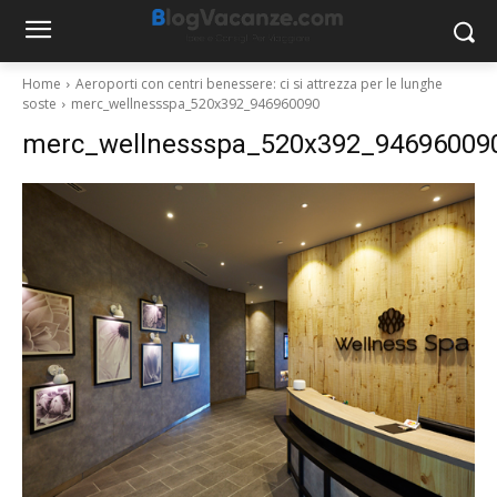
Home
Aeroporti con centri benessere: ci si attrezza per le lunghe
soste
merc_wellnessspa_520x392_946960090
merc_wellnessspa_520x392_94696009