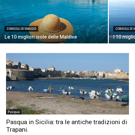
CONSIGLI DI VIAGGIO
CONSIGLI DI 
Le 10 migliori isole delle Maldive
I 10 miglio
Pasqua
Pasqua in Sicilia: tra le antiche tradizioni di
Trapani.