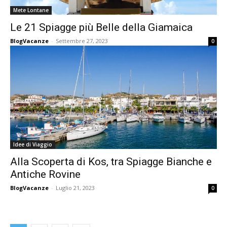
Mete Lontane
Le 21 Spiagge più Belle della Giamaica
BlogVacanze
-
Settembre 27, 2023
0
Idee di Viaggio
Alla Scoperta di Kos, tra Spiagge Bianche e
Antiche Rovine
BlogVacanze
-
Luglio 21, 2023
0