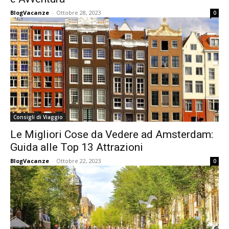
BlogVacanze
-
Ottobre 28, 2023
0
Consigli di Viaggio
Le Migliori Cose da Vedere ad Amsterdam:
Guida alle Top 13 Attrazioni
BlogVacanze
-
Ottobre 22, 2023
0