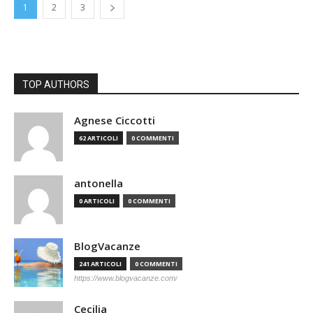
1
2
3
TOP AUTHORS
Agnese Ciccotti
62 ARTICOLI
0 COMMENTI
antonella
0 ARTICOLI
0 COMMENTI
BlogVacanze
241 ARTICOLI
0 COMMENTI
https://www.blogvacanze.com/
Cecilia