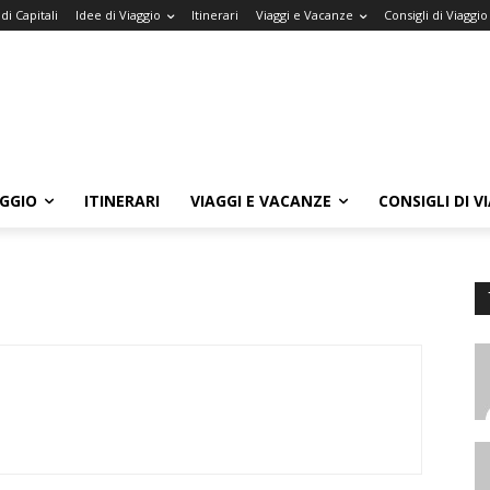
di Capitali
Idee di Viaggio
Itinerari
Viaggi e Vacanze
Consigli di Viaggio
AGGIO
ITINERARI
VIAGGI E VACANZE
CONSIGLI DI V