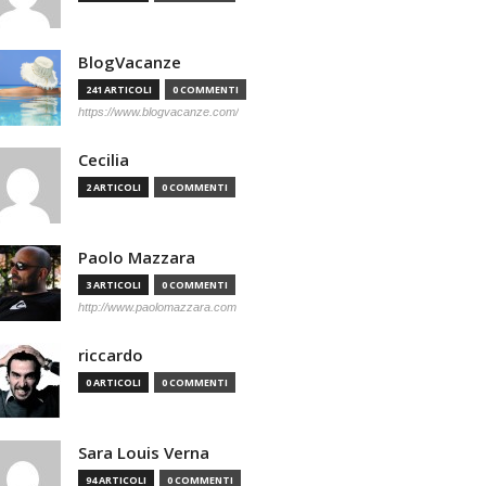
BlogVacanze
241 ARTICOLI
0 COMMENTI
https://www.blogvacanze.com/
Cecilia
2 ARTICOLI
0 COMMENTI
Paolo Mazzara
3 ARTICOLI
0 COMMENTI
http://www.paolomazzara.com
riccardo
0 ARTICOLI
0 COMMENTI
Sara Louis Verna
94 ARTICOLI
0 COMMENTI