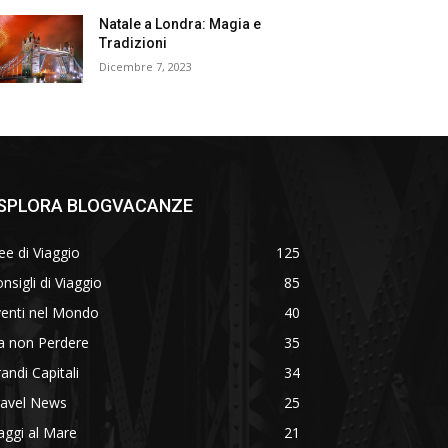
Natale a Londra: Magia e
Tradizioni
Dicembre 7, 2023
SPLORA BLOGVACANZE
ee di Viaggio
125
nsigli di Viaggio
85
venti nel Mondo
40
a non Perdere
35
andi Capitali
34
ravel News
25
aggi al Mare
21