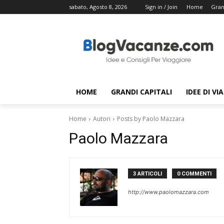
sabato, Agosto 8, 2026
Sign in / Join
Home
Gran
HOME
GRANDI CAPITALI
IDEE DI VI
Home
Autori
Posts by Paolo Mazzara
Paolo Mazzara
3 ARTICOLI
0 COMMENTI
http://www.paolomazzara.com