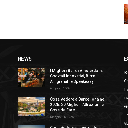
NEWS
E
I Migliori Bar di Amsterdam:
Id
Cocktail Innovativi, Birre
Co
Artigianali e Speakeasy
Giugno 7, 2026
E
D
Cosa Vedere a Barcellona nel
2026: 20 Migliori Attrazioni e
Gr
Cose da Fare
T
Maggio 31, 2026
Vi
Cosa Vedere a Londra: le