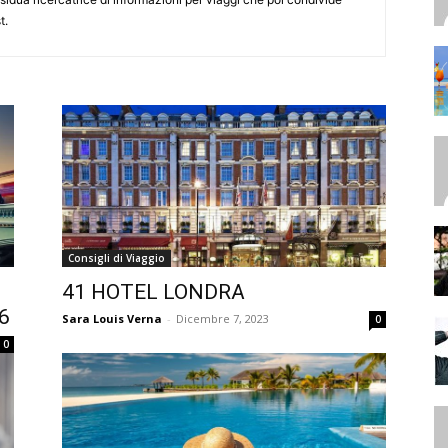
t.
Consigli di Viaggio
41 HOTEL LONDRA
26
Sara Louis Verna
-
Dicembre 7, 2023
0
0