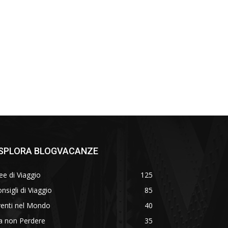
SPLORA BLOGVACANZE
ee di Viaggio
125
nsigli di Viaggio
85
venti nel Mondo
40
a non Perdere
35