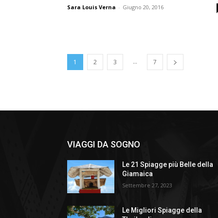
Sara Louis Verna
-
Giugno 20, 2016
...
1
2
3
7
VIAGGI DA SOGNO
Le 21 Spiagge più Belle della
Giamaica
Settembre 27, 2023
Le Migliori Spiagge della