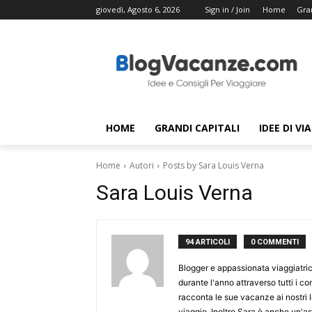
giovedì, Agosto 6, 2026
Sign in / Join
Home
Gran
HOME
GRANDI CAPITALI
IDEE DI VI
Home
Autori
Posts by Sara Louis Verna
Sara Louis Verna
94 ARTICOLI
0 COMMENTI
Blogger e appassionata viaggiatri
durante l'anno attraverso tutti i co
racconta le sue vacanze ai nostri let
viaggio. Inoltre Sara è anche un'as