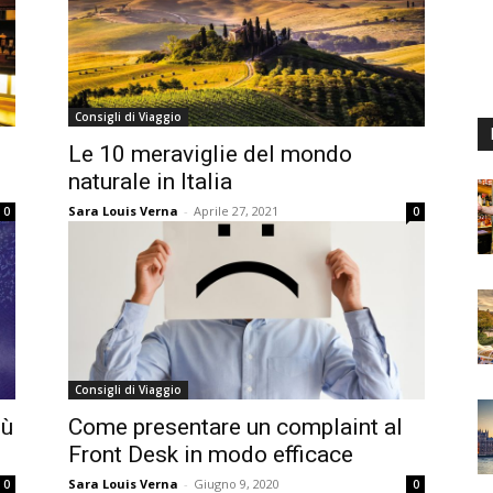
Consigli di Viaggio
Le 10 meraviglie del mondo
naturale in Italia
Sara Louis Verna
-
Aprile 27, 2021
0
0
Consigli di Viaggio
iù
Come presentare un complaint al
Front Desk in modo efficace
Sara Louis Verna
-
Giugno 9, 2020
0
0