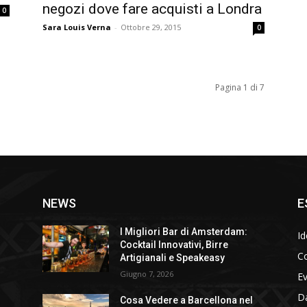
negozi dove fare acquisti a Londra
0
Sara Louis Verna
-
Ottobre 29, 2015
0
Pagina 1 di 7
NEWS
E
I Migliori Bar di Amsterdam:
Id
Cocktail Innovativi, Birre
Co
Artigianali e Speakeasy
Giugno 7, 2026
E
D
Cosa Vedere a Barcellona nel