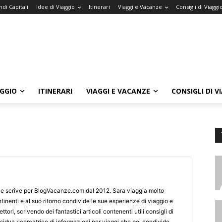
di Capitali
Idee di Viaggio
Itinerari
Viaggi e Vacanze
Consigli di Viaggi
AGGIO
ITINERARI
VIAGGI E VACANZE
CONSIGLI DI V
ce scrive per BlogVacanze.com dal 2012. Sara viaggia molto
ntinenti e al suo ritorno condivide le sue esperienze di viaggio e
tori, scrivendo dei fantastici articoli contenenti utili consigli di
sidua ricercatrice di informazioni per viaggi che poi condivide