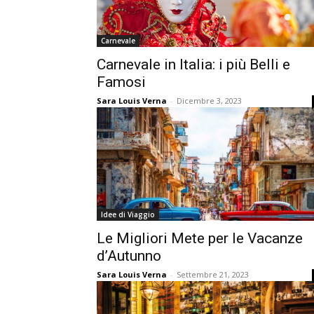
Carnevale
Carnevale in Italia: i più Belli e
Famosi
Sara Louis Verna
-
Dicembre 3, 2023
Idee di Viaggio
Le Migliori Mete per le Vacanze
d’Autunno
Sara Louis Verna
-
Settembre 21, 2023