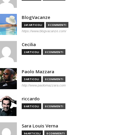
BlogVacanze
241 ARTICOLI
0 COMMENTI
https://www.blogvacanze.com/
Cecilia
2 ARTICOLI
0 COMMENTI
Paolo Mazzara
3 ARTICOLI
0 COMMENTI
http://www.paolomazzara.com
riccardo
0 ARTICOLI
0 COMMENTI
Sara Louis Verna
94 ARTICOLI
0 COMMENTI