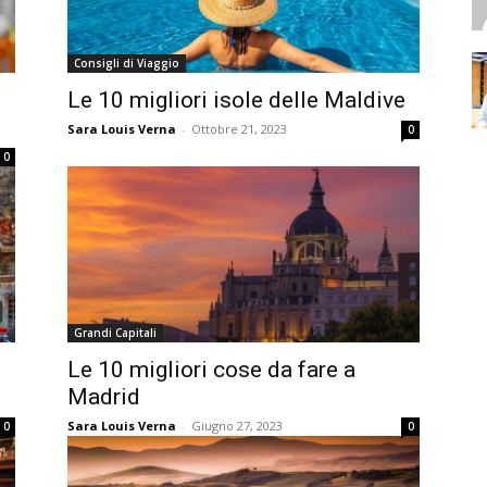
Consigli di Viaggio
Le 10 migliori isole delle Maldive
Sara Louis Verna
-
Ottobre 21, 2023
0
0
Grandi Capitali
Le 10 migliori cose da fare a
Madrid
Sara Louis Verna
-
Giugno 27, 2023
0
0