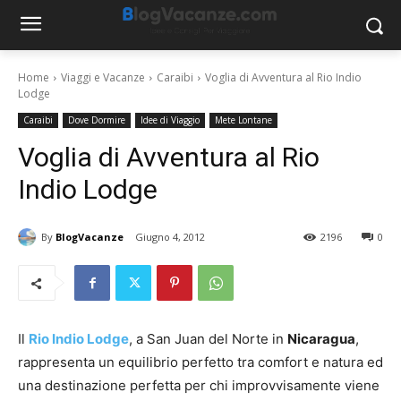
Home
Viaggi e Vacanze
Caraibi
Voglia di Avventura al Rio Indio
Lodge
Caraibi
Dove Dormire
Idee di Viaggio
Mete Lontane
Voglia di Avventura al Rio
Indio Lodge
By
BlogVacanze
Giugno 4, 2012
2196
0
Il
Rio Indio Lodge
, a San Juan del Norte in
Nicaragua
,
rappresenta un equilibrio perfetto tra comfort e natura ed
una destinazione perfetta per chi improvvisamente viene