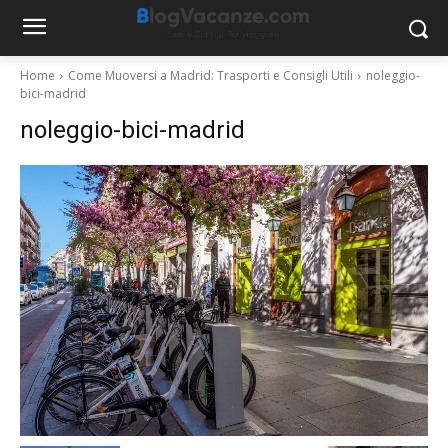
Home
Come Muoversi a Madrid: Trasporti e Consigli Utili
noleggio-
bici-madrid
noleggio-bici-madrid