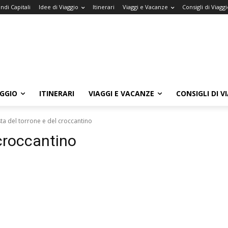
ndi Capitali
Idee di Viaggio
Itinerari
Viaggi e Vacanze
Consigli di Viaggi
AGGIO
ITINERARI
VIAGGI E VACANZE
CONSIGLI DI V
sta del torrone e del croccantino
 croccantino