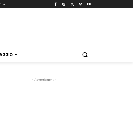
o
IAGGIO
- Advertisment -