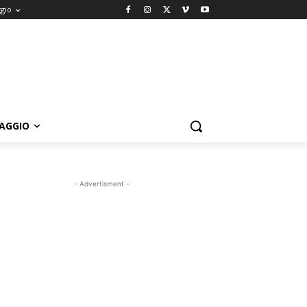
ggio
IAGGIO
- Advertisment -