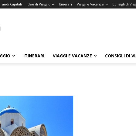
randi Capitali
Idee di Viaggio
Itinerari
Viaggi e Vacanze
Consigli di Via
AGGIO
ITINERARI
VIAGGI E VACANZE
CONSIGLI DI V