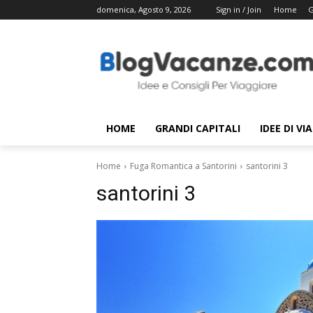
domenica, Agosto 9, 2026
Sign in / Join
Home
G
HOME
GRANDI CAPITALI
IDEE DI VI
Home
Fuga Romantica a Santorini
santorini 3
santorini 3