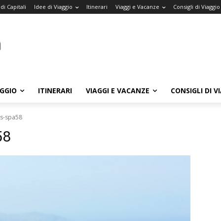
di Capitali
Idee di Viaggio
Itinerari
Viaggi e Vacanze
Consigli di Viaggio
AGGIO
ITINERARI
VIAGGI E VACANZE
CONSIGLI DI V
ss-spa58
58