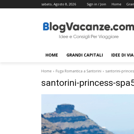
sabato, Agosto 8, 2026
Sign in / Join
Home
Gran
HOME
GRANDI CAPITALI
IDEE DI VI
Home
Fuga Romantica a Santorini
santorini-prince
santorini-princess-spa