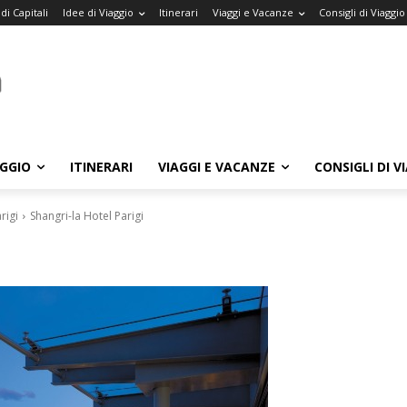
di Capitali
Idee di Viaggio
Itinerari
Viaggi e Vacanze
Consigli di Viaggio
AGGIO
ITINERARI
VIAGGI E VACANZE
CONSIGLI DI V
rigi
Shangri-la Hotel Parigi