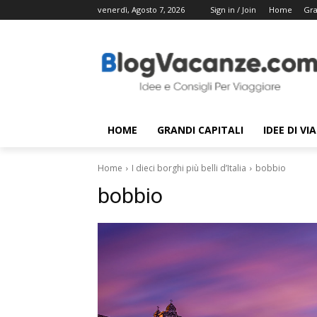
venerdì, Agosto 7, 2026
Sign in / Join
Home
Gra
HOME
GRANDI CAPITALI
IDEE DI VI
Home
I dieci borghi più belli d’Italia
bobbio
bobbio