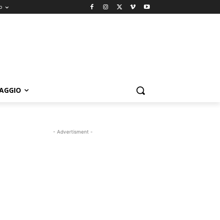
o
IAGGIO
- Advertisment -