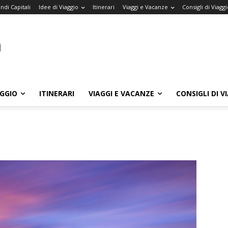
ndi Capitali
Idee di Viaggio
Itinerari
Viaggi e Vacanze
Consigli di Viaggi
AGGIO
ITINERARI
VIAGGI E VACANZE
CONSIGLI DI V