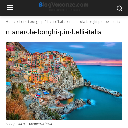
Home
I dieci borghi più belli d’Italia
manarola-borghi-piu-belli-italia
manarola-borghi-piu-belli-italia
I borghi da non perdere in italia