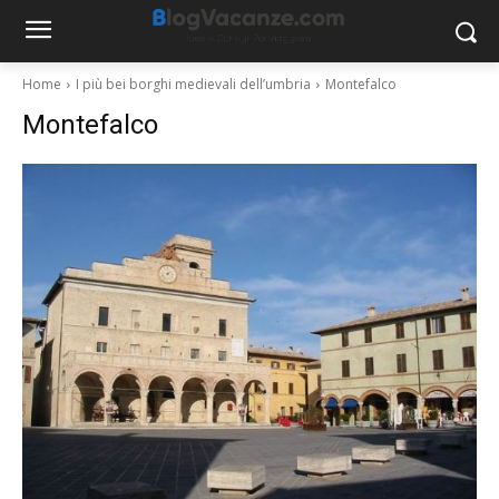
Home
I più bei borghi medievali dell’umbria
Montefalco
Montefalco