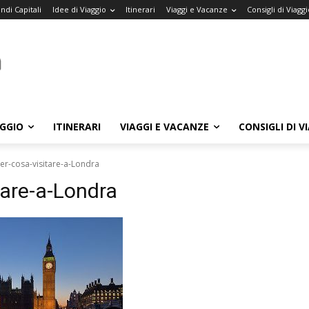
ndi Capitali
Idee di Viaggio
Itinerari
Viaggi e Vacanze
Consigli di Viaggi
AGGIO
ITINERARI
VIAGGI E VACANZE
CONSIGLI DI V
er-cosa-visitare-a-Londra
tare-a-Londra