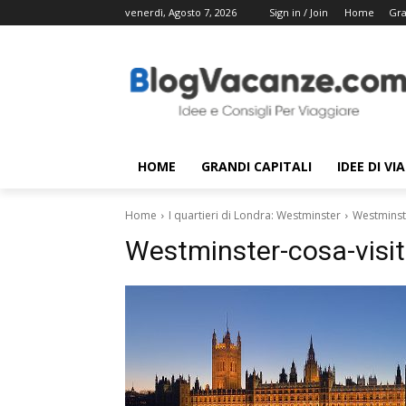
venerdì, Agosto 7, 2026
Sign in / Join
Home
Gra
HOME
GRANDI CAPITALI
IDEE DI VI
Home
I quartieri di Londra: Westminster
Westminst
Westminster-cosa-visi