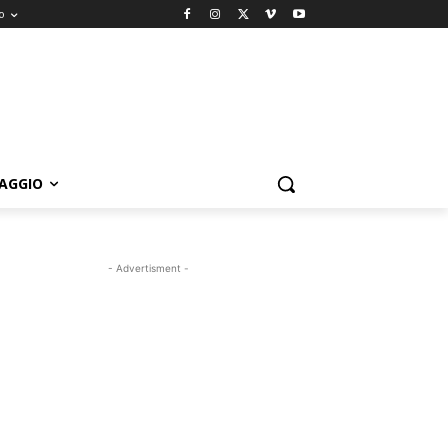
o
IAGGIO
- Advertisment -