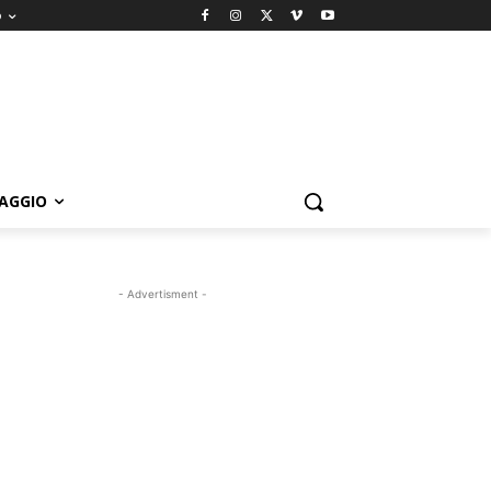
o
IAGGIO
- Advertisment -