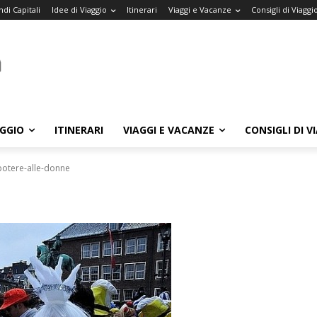
di Capitali
Idee di Viaggio
Itinerari
Viaggi e Vacanze
Consigli di Viaggi
AGGIO
ITINERARI
VIAGGI E VACANZE
CONSIGLI DI V
potere-alle-donne