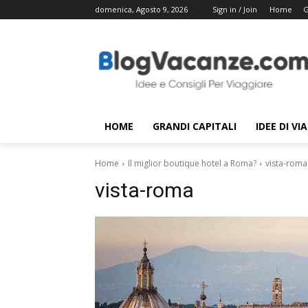
domenica, Agosto 9, 2026
Sign in / Join
Home
G
HOME
GRANDI CAPITALI
IDEE DI VI
Home
Il miglior boutique hotel a Roma?
vista-roma
vista-roma