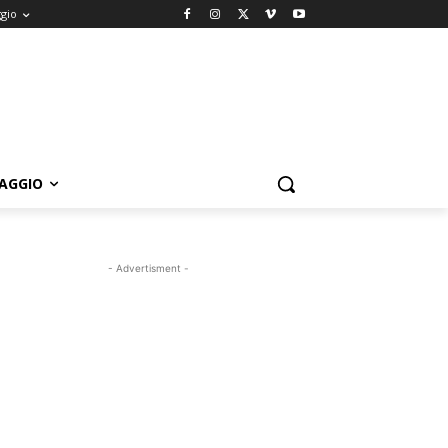
ggio
IAGGIO
- Advertisment -