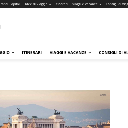
randi Capitali
Idee di Viaggio
Itinerari
Viaggi e Vacanze
Consigli di Via
AGGIO
ITINERARI
VIAGGI E VACANZE
CONSIGLI DI V