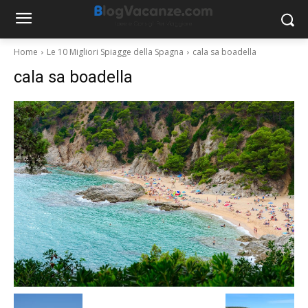
Home
Le 10 Migliori Spiagge della Spagna
cala sa boadella
cala sa boadella