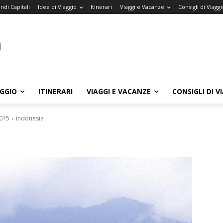
ndi Capitali
Idee di Viaggio
Itinerari
Viaggi e Vacanze
Consigli di Viaggi
AGGIO
ITINERARI
VIAGGI E VACANZE
CONSIGLI DI V
2015
indonesia