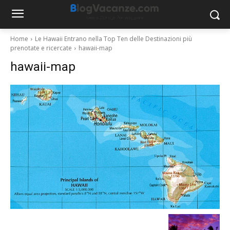
Home
Le Hawaii Entrano nella Top Ten delle Destinazioni più
prenotate e ricercate
hawaii-map
hawaii-map