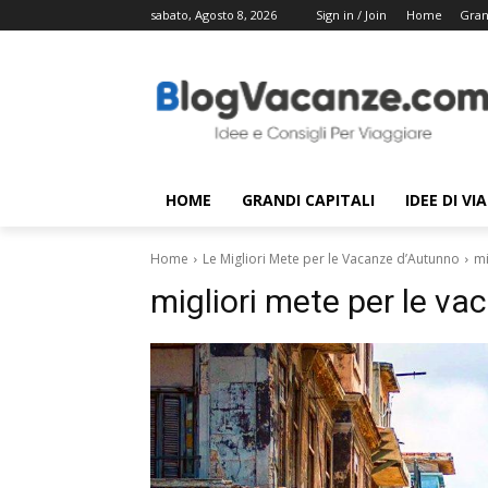
sabato, Agosto 8, 2026
Sign in / Join
Home
Gran
HOME
GRANDI CAPITALI
IDEE DI VI
Home
Le Migliori Mete per le Vacanze d’Autunno
mi
migliori mete per le va