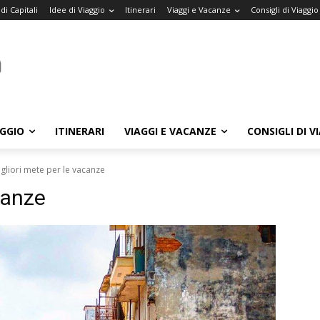
di Capitali
Idee di Viaggio
Itinerari
Viaggi e Vacanze
Consigli di Viaggio
AGGIO
ITINERARI
VIAGGI E VACANZE
CONSIGLI DI V
gliori mete per le vacanze
canze