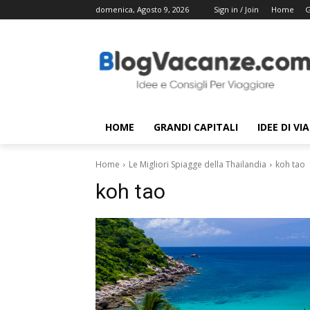
domenica, Agosto 9, 2026
Sign in / Join
Home
G
HOME
GRANDI CAPITALI
IDEE DI VI
Home
Le Migliori Spiagge della Thailandia
koh tao
koh tao