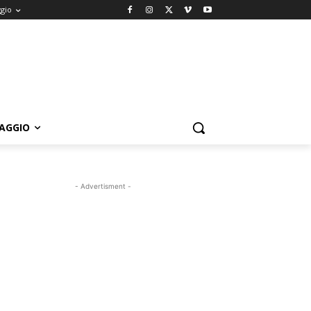
ggio
IAGGIO
- Advertisment -