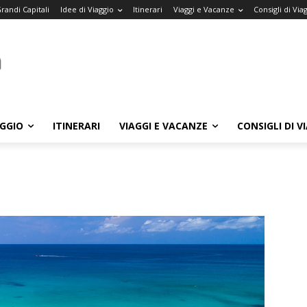
randi Capitali
Idee di Viaggio
Itinerari
Viaggi e Vacanze
Consigli di Via
AGGIO
ITINERARI
VIAGGI E VACANZE
CONSIGLI DI V