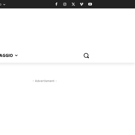
o
IAGGIO
- Advertisment -