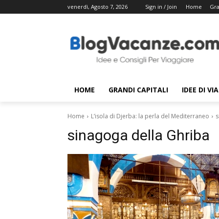
venerdì, Agosto 7, 2026
Sign in / Join
Home
Gra
HOME
GRANDI CAPITALI
IDEE DI VI
Home
L’isola di Djerba: la perla del Mediterraneo
s
sinagoga della Ghriba