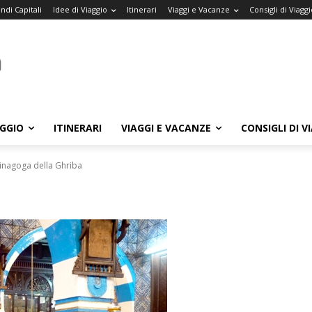
ndi Capitali
Idee di Viaggio
Itinerari
Viaggi e Vacanze
Consigli di Viaggi
AGGIO
ITINERARI
VIAGGI E VACANZE
CONSIGLI DI V
inagoga della Ghriba