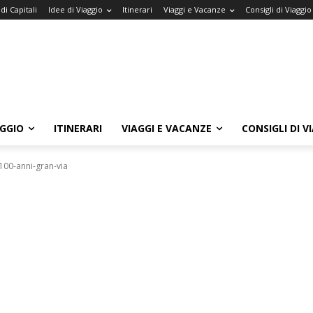
di Capitali
Idee di Viaggio
Itinerari
Viaggi e Vacanze
Consigli di Viaggio
AGGIO
ITINERARI
VIAGGI E VACANZE
CONSIGLI DI V
100-anni-gran-via