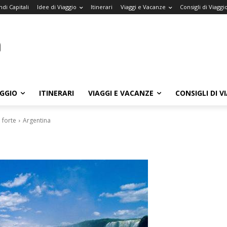
di Capitali
Idee di Viaggio
Itinerari
Viaggi e Vacanze
Consigli di Viaggi
AGGIO
ITINERARI
VIAGGI E VACANZE
CONSIGLI DI V
 forte
Argentina