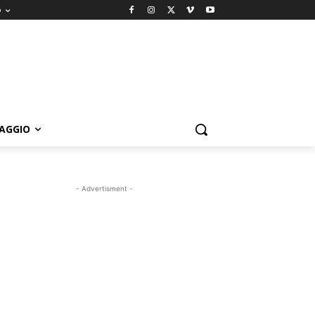
o
IAGGIO
- Advertisment -