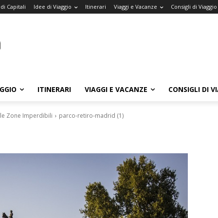
di Capitali
Idee di Viaggio
Itinerari
Viaggi e Vacanze
Consigli di Viaggio
AGGIO
ITINERARI
VIAGGI E VACANZE
CONSIGLI DI V
lle Zone Imperdibili
parco-retiro-madrid (1)