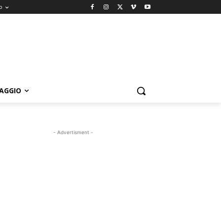
o
IAGGIO
- Advertisment -