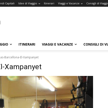
ndi Capitali
Idee di Viaggio
Itinerari
Viaggi e Vacanze
Consigli di Viaggi
AGGIO
ITINERARI
VIAGGI E VACANZE
CONSIGLI DI V
as-Barcellona-El-Xampanyet
El-Xampanyet