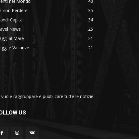
venti nel Mondo
40
a non Perdere
35
andi Capitali
34
ravel News
25
aggi al Mare
21
aggi e Vacanze
21
vuole raggruppare e pubblicare tutte le notizie
OLLOW US