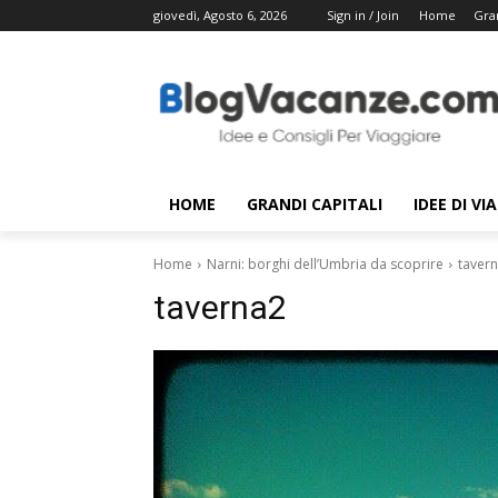
giovedì, Agosto 6, 2026
Sign in / Join
Home
Gran
HOME
GRANDI CAPITALI
IDEE DI VI
Home
Narni: borghi dell’Umbria da scoprire
taver
taverna2