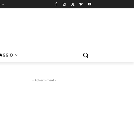
o
IAGGIO
- Advertisment -