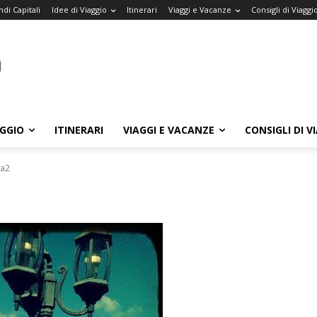
di Capitali
Idee di Viaggio
Itinerari
Viaggi e Vacanze
Consigli di Viaggi
AGGIO
ITINERARI
VIAGGI E VACANZE
CONSIGLI DI V
na2