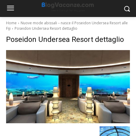
Home
Nuove mode abissali – nasce il Poseidon Undersea Resort alle
Fiji
Poseidon Undersea Resort dettaglio
Poseidon Undersea Resort dettaglio