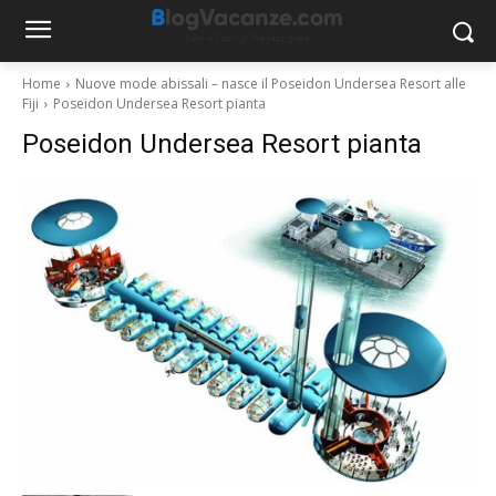
Home
Nuove mode abissali – nasce il Poseidon Undersea Resort alle
Fiji
Poseidon Undersea Resort pianta
Poseidon Undersea Resort pianta