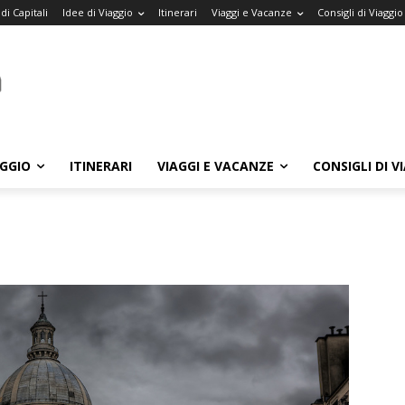
di Capitali
Idee di Viaggio
Itinerari
Viaggi e Vacanze
Consigli di Viaggio
AGGIO
ITINERARI
VIAGGI E VACANZE
CONSIGLI DI V