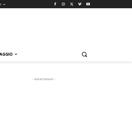
o
IAGGIO
- Advertisment -