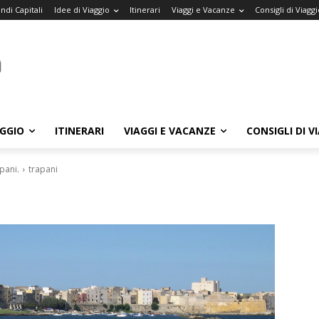
ndi Capitali
Idee di Viaggio
Itinerari
Viaggi e Vacanze
Consigli di Viaggi
AGGIO
ITINERARI
VIAGGI E VACANZE
CONSIGLI DI V
apani.
trapani