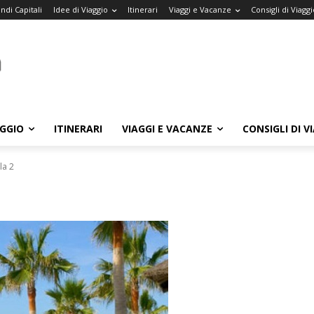
ndi Capitali
Idee di Viaggio
Itinerari
Viaggi e Vacanze
Consigli di Viaggi
AGGIO
ITINERARI
VIAGGI E VACANZE
CONSIGLI DI V
la 2