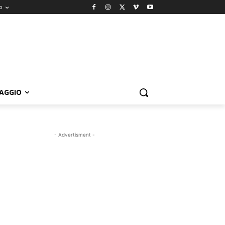
o
IAGGIO
- Advertisment -