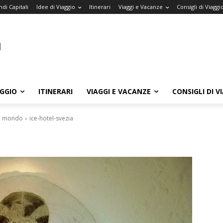
di Capitali
Idee di Viaggio
Itinerari
Viaggi e Vacanze
Consigli di Viaggi
AGGIO
ITINERARI
VIAGGI E VACANZE
CONSIGLI DI V
el mondo
ice-hotel-svezia