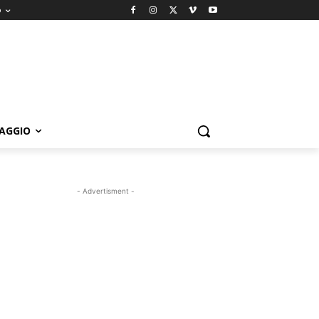
o
IAGGIO
- Advertisment -