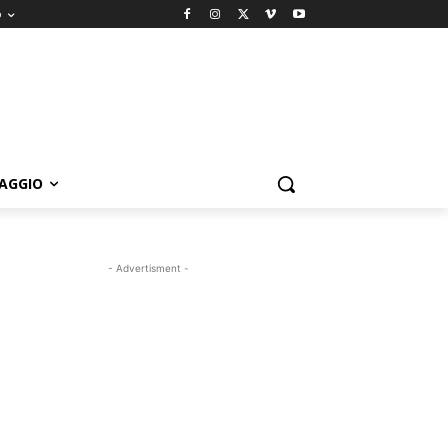
o
IAGGIO
- Advertisment -