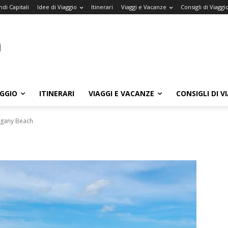
di Capitali
Idee di Viaggio
Itinerari
Viaggi e Vacanze
Consigli di Viaggi
AGGIO
ITINERARI
VIAGGI E VACANZE
CONSIGLI DI V
gany Beach