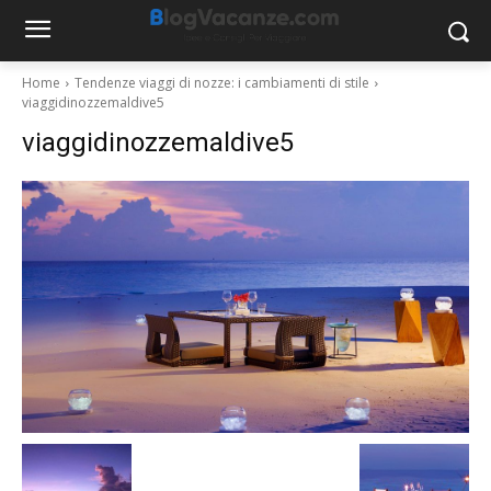
Home
Tendenze viaggi di nozze: i cambiamenti di stile
viaggidinozzemaldive5
viaggidinozzemaldive5