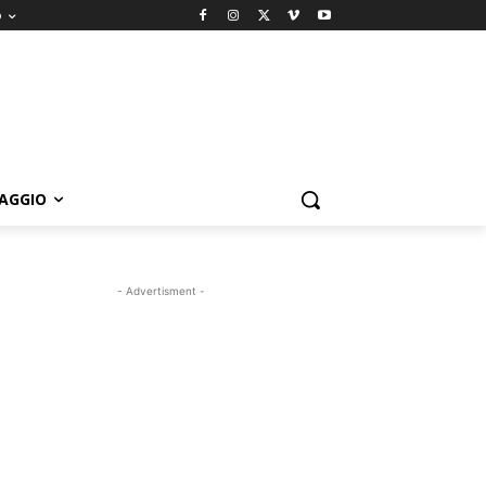
o
IAGGIO
- Advertisment -