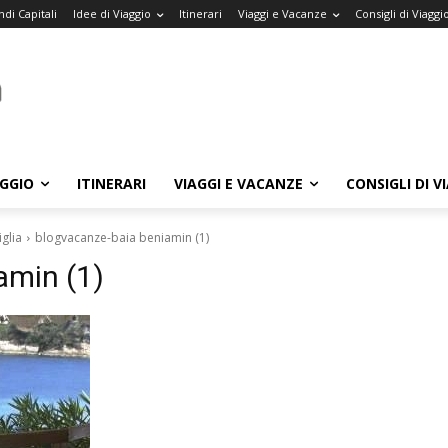
di Capitali
Idee di Viaggio
Itinerari
Viaggi e Vacanze
Consigli di Viaggi
AGGIO
ITINERARI
VIAGGI E VACANZE
CONSIGLI DI V
glia
blogvacanze-baia beniamin (1)
amin (1)