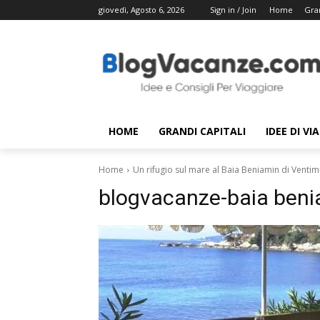
giovedì, Agosto 6, 2026
Sign in / Join
Home
Gran
HOME
GRANDI CAPITALI
IDEE DI VI
Home
Un rifugio sul mare al Baia Beniamin di Ventimi
blogvacanze-baia beni