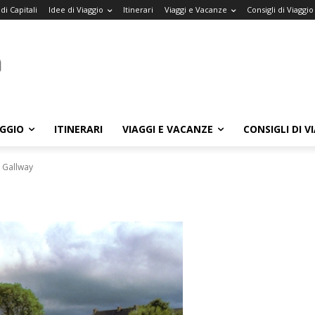
di Capitali
Idee di Viaggio
Itinerari
Viaggi e Vacanze
Consigli di Viaggio
AGGIO
ITINERARI
VIAGGI E VACANZE
CONSIGLI DI V
Gallway