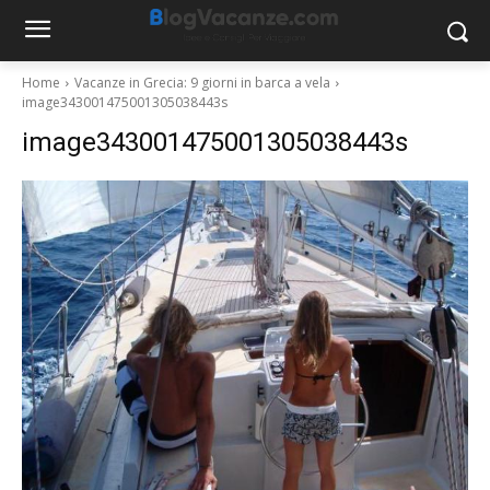
Home
Vacanze in Grecia: 9 giorni in barca a vela
image343001475001305038443s
image343001475001305038443s