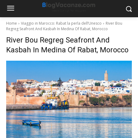
Home
Viaggio in Marocco: Rabat la perla dell’Unesco
River Bou
Regreg Seafront And Kasbah In Medina Of Rabat, Morocco
River Bou Regreg Seafront And
Kasbah In Medina Of Rabat, Morocco