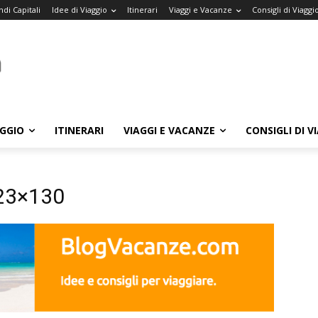
di Capitali
Idee di Viaggio
Itinerari
Viaggi e Vacanze
Consigli di Viaggi
AGGIO
ITINERARI
VIAGGI E VACANZE
CONSIGLI DI V
23×130