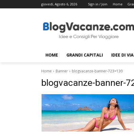
giovedì, Agosto 6, 2026
Sign in / Join
Home
Gran
HOME
GRANDI CAPITALI
IDEE DI VI
Home
Banner
blogvacanze-banner-723×130
blogvacanze-banner-7