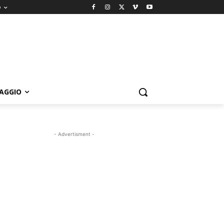
o
IAGGIO
- Advertisment -