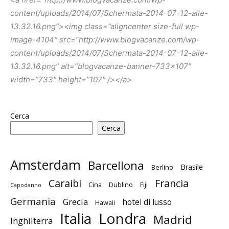
content/uploads/2014/07/Schermata-2014-07-12-alle-
13.32.16.png”><img class=”aligncenter size-full wp-
image-4104″ src=”http://www.blogvacanze.com/wp-
content/uploads/2014/07/Schermata-2014-07-12-alle-
13.32.16.png” alt=”blogvacanze-banner-733×107″
width=”733″ height=”107″ /></a>
Cerca
Cerca
Amsterdam
Barcellona
Brasile
Berlino
Caraibi
Francia
Cina
Dublino
Fiji
Capodanno
Germania
Grecia
hotel di lusso
Hawaii
Italia
Londra
Madrid
Inghilterra