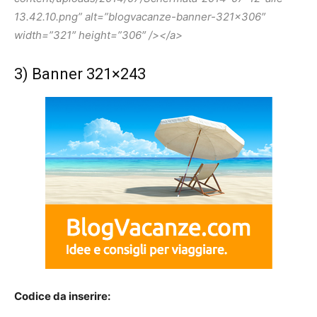
13.42.10.png” alt=”blogvacanze-banner-321×306″
width=”321″ height=”306″ /></a>
3) Banner 321×243
Codice da inserire: