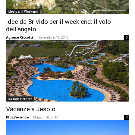
Idee per il Weekend
Idee da Brivido per il week end: il volo
dell’angelo
Agnese Ciccotti
-
Novembre 19, 2013
0
Da non Perdere
Vacanze a Jesolo
BlogVacanze
-
Maggio 30, 2013
0