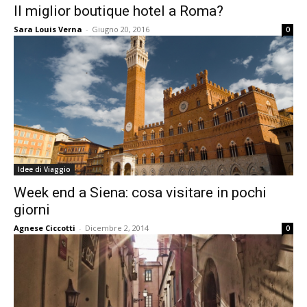
Il miglior boutique hotel a Roma?
Sara Louis Verna
-
Giugno 20, 2016
0
Idee di Viaggio
Week end a Siena: cosa visitare in pochi
giorni
Agnese Ciccotti
-
Dicembre 2, 2014
0