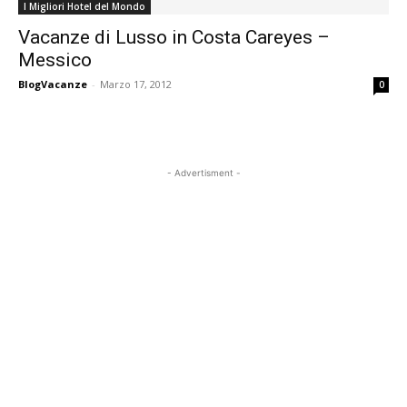
I Migliori Hotel del Mondo
Vacanze di Lusso in Costa Careyes –
Messico
BlogVacanze
-
Marzo 17, 2012
0
- Advertisment -