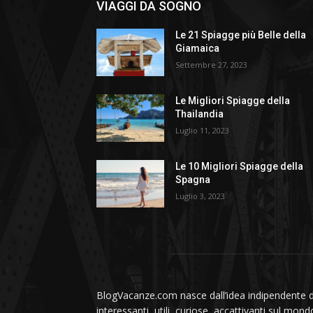
VIAGGI DA SOGNO
Le 21 Spiagge più Belle della
Giamaica
Settembre 27, 2023
Le Migliori Spiagge della
Thailandia
Luglio 11, 2023
Le 10 Migliori Spiagge della
Spagna
Luglio 3, 2023
BlogVacanze.com nasce dall’idea indipendente di 
interessanti, utili, curiose, accattivanti sul mon