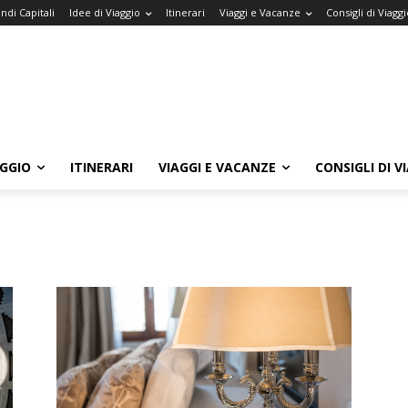
ndi Capitali
Idee di Viaggio
Itinerari
Viaggi e Vacanze
Consigli di Viaggi
AGGIO
ITINERARI
VIAGGI E VACANZE
CONSIGLI DI V