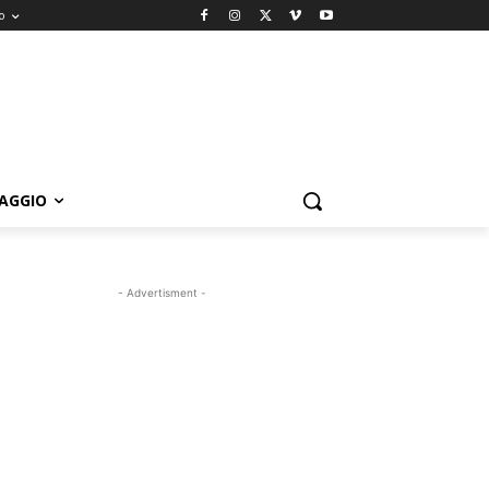
o
IAGGIO
- Advertisment -