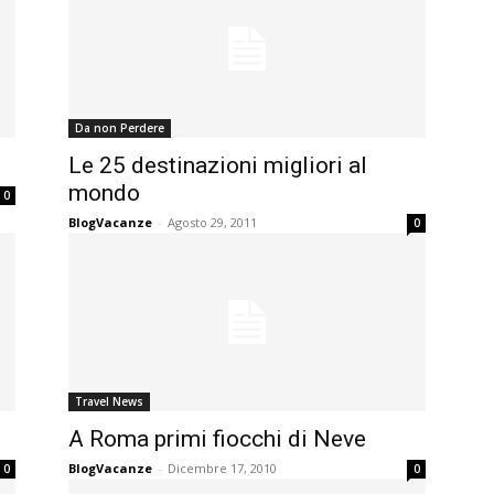
Da non Perdere
Le 25 destinazioni migliori al
mondo
0
BlogVacanze
-
Agosto 29, 2011
0
Travel News
A Roma primi fiocchi di Neve
BlogVacanze
-
Dicembre 17, 2010
0
0