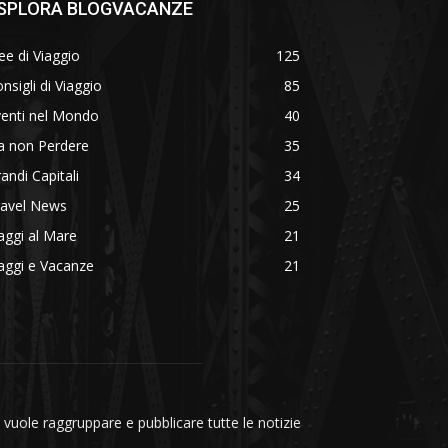
SPLORA BLOGVACANZE
ee di Viaggio
125
nsigli di Viaggio
85
venti nel Mondo
40
a non Perdere
35
andi Capitali
34
ravel News
25
aggi al Mare
21
aggi e Vacanze
21
vuole raggruppare e pubblicare tutte le notizie