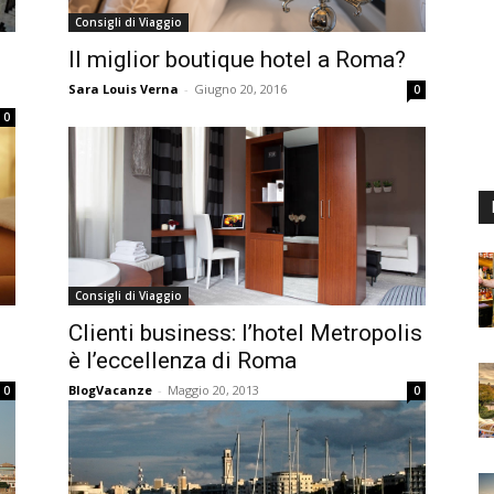
Consigli di Viaggio
Il miglior boutique hotel a Roma?
Sara Louis Verna
-
Giugno 20, 2016
0
0
Consigli di Viaggio
i
Clienti business: l’hotel Metropolis
è l’eccellenza di Roma
BlogVacanze
-
Maggio 20, 2013
0
0