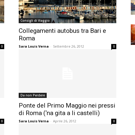
Consigli di Viaggio
Collegamenti autobus tra Bari e
Roma
Sara Louis Verna
-
Settembre 26, 2012
0
0
Da non Perdere
Ponte del Primo Maggio nei pressi
di Roma (‘na gita a li castelli)
Sara Louis Verna
-
Aprile 26, 2012
0
0