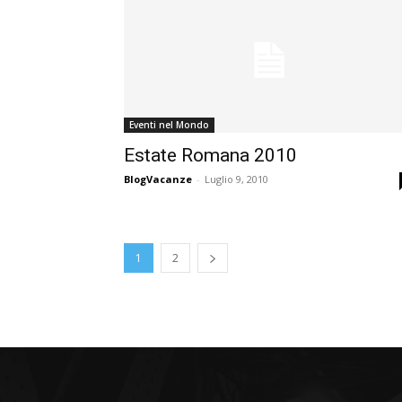
Eventi nel Mondo
Estate Romana 2010
BlogVacanze
-
Luglio 9, 2010
1
2