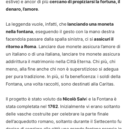
estive) e ancor di più
cercano di propiziarsi la fortuna, il
denaro, l’amore
.
La leggenda vuole, infatti, che
lanciando una moneta
nella fontana
, eseguendo il gesto con la mano destra
facendola passare dalla spalla sinistra, ci si
assicuri il
ritorno a Roma
. Lanciare due monete assicura l’amore di
un italiano o di una italiana, lanciare tre monete assicura
addirittura il matrimonio nella Città Eterna. Chi più, chi
meno, alla fine anche chi non è superstizioso si adegua
per pura tradizione. In più, si fa beneficenza: i soldi della
Fontana, una volta raccolti, sono destinati alla Caritas.
Il progetto è stato voluto da
Nicolò Salv
i e la Fontana è
stata completata nel
1762
. Inizialmente vi erano soltanto
delle vasche costruite per celebrare la parte finale
dell’acquedotto romano, soltanto durante il Settecento fu
deciso di regalare alla città una grande fontana proprio in