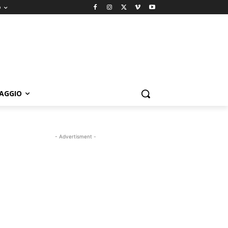
o
IAGGIO
- Advertisment -