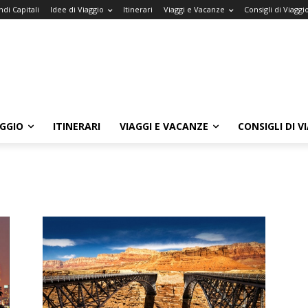
di Capitali
Idee di Viaggio
Itinerari
Viaggi e Vacanze
Consigli di Viaggi
AGGIO
ITINERARI
VIAGGI E VACANZE
CONSIGLI DI V