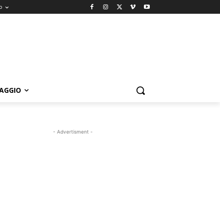
o
IAGGIO
- Advertisment -