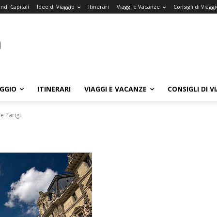
ndi Capitali
Idee di Viaggio
Itinerari
Viaggi e Vacanze
Consigli di Viaggi
AGGIO
ITINERARI
VIAGGI E VACANZE
CONSIGLI DI V
e Parigi