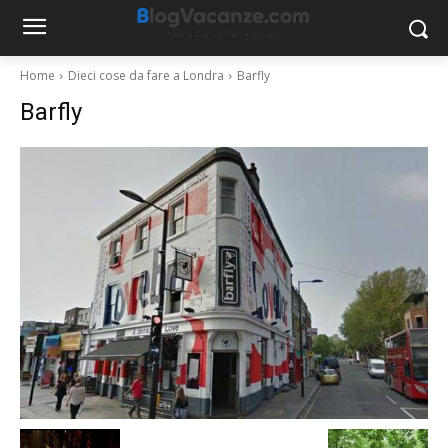
Home
Dieci cose da fare a Londra
Barfly
Barfly