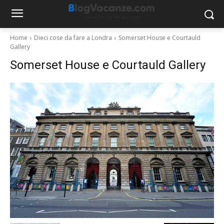
Home
Dieci cose da fare a Londra
Somerset House e Courtauld
Gallery
Somerset House e Courtauld Gallery